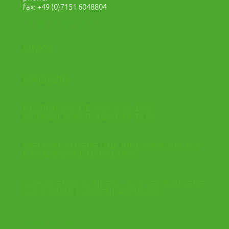
fax: +49 (0)7151 6048804
info@intermenue.de
LINKS
MAGAZIN
RESPONSIVE DESIGN 2026: EINE
NOTWENDIGKEIT, KEINE OPTION
WETTEREXTREME UND IHRE WIRKUNG AUF
DAS MODERNE MARKETING
SCHLAFENDE KUNDEN – DAS VERBORGENE
GOLD IHRER KUNDENDATENBANK
« Older Entries