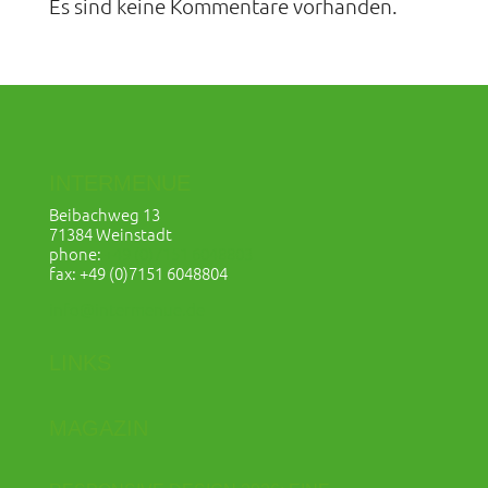
Es sind keine Kommentare vorhanden.
INTERMENUE
Beibachweg 13
71384 Weinstadt
phone:
+49 (0)7151 6048803
fax: +49 (0)7151 6048804
info@intermenue.de
LINKS
MAGAZIN