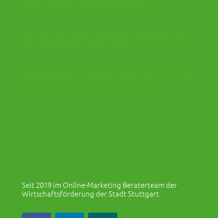
RESPONSIVE DESIGN 2026: EINE
NOTWENDIGKEIT, KEINE OPTION
WETTEREXTREME UND IHRE WIRKUNG AUF
DAS MODERNE MARKETING
SCHLAFENDE KUNDEN – DAS VERBORGENE
GOLD IHRER KUNDENDATENBANK
« Older Entries
Seit 2019 im Online-Marketing Beraterteam der
Wirtschaftsförderung der Stadt Stuttgart