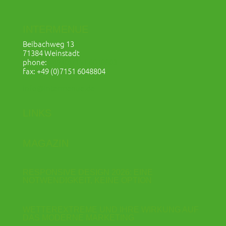
INTERMENUE
Beibachweg 13
71384 Weinstadt
phone:
+49 (0)7151 6048803
fax: +49 (0)7151 6048804
info@intermenue.de
LINKS
MAGAZIN
RESPONSIVE DESIGN 2026: EINE
NOTWENDIGKEIT, KEINE OPTION
WETTEREXTREME UND IHRE WIRKUNG AUF
DAS MODERNE MARKETING