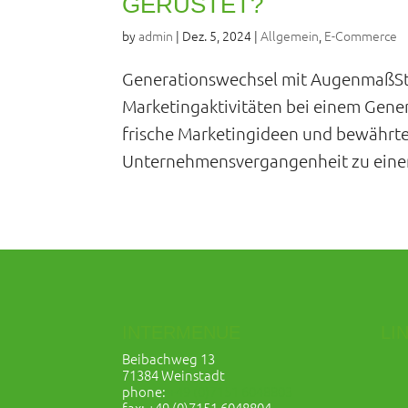
GERÜSTET?
by
admin
|
Dez. 5, 2024
|
Allgemein
,
E-Commerce
Generationswechsel mit AugenmaßStel
Marketingaktivitäten bei einem Gener
frische Marketingideen und bewähr
Unternehmensvergangenheit zu eine
INTERMENUE
LI
Beibachweg 13
71384 Weinstadt
phone:
+49 (0)7151 6048803
fax: +49 (0)7151 6048804