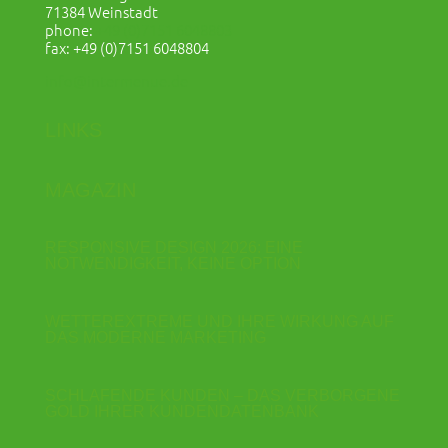
71384 Weinstadt
phone:
+49 (0)7151 6048803
fax: +49 (0)7151 6048804
info@intermenue.de
LINKS
MAGAZIN
RESPONSIVE DESIGN 2026: EINE
NOTWENDIGKEIT, KEINE OPTION
WETTEREXTREME UND IHRE WIRKUNG AUF
DAS MODERNE MARKETING
SCHLAFENDE KUNDEN – DAS VERBORGENE
GOLD IHRER KUNDENDATENBANK