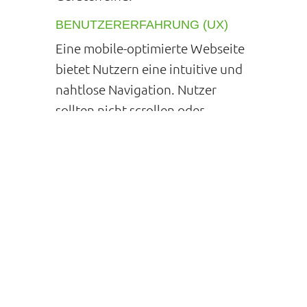
BENUTZERERFAHRUNG (UX)
Eine mobile-optimierte Webseite
bietet Nutzern eine intuitive und
nahtlose Navigation. Nutzer
sollten nicht scrollen oder
zoomen müssen, um Inhalte zu
lesen. Eine optimale
Benutzererfahrung führt zu
höherer Zufriedenheit und mehr
Engagement.
SEO-VORTEILE
Ein weiterer entscheidender
Vorteil der Mobile-Optimierung
sind die SEO-Vorteile. Google hat