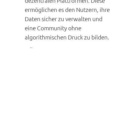
dezentralen Plattformen. Diese
ermöglichen es den Nutzern, ihre
Daten sicher zu verwalten und
eine Community ohne
algorithmischen Druck zu bilden.
FÜR WELCHE
UNTERNEHMEN SIND
DIESE PLATTFORMEN
RELEVANT?
Einige Unternehmen könnten
besonders von dieser Entwicklung
profitieren:
Nachhaltige und ethische
Marken:
Verbraucher, die
bewusst konsumieren,