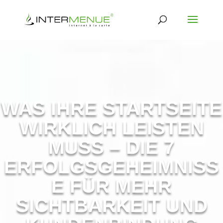
WAS IHRE STARTSEITE
WIRKLICH LEISTEN
MUSS – DIE 7
ERFOLGSGEHEIMNISS
E FÜR MEHR
SICHTBARKEIT UND