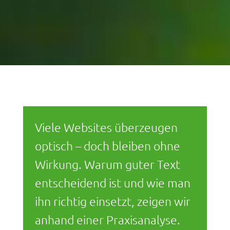
Viele Websites überzeugen
optisch – doch bleiben ohne
Wirkung. Warum guter Text
entscheidend ist und wie man
ihn richtig einsetzt, zeigen wir
anhand einer Praxisanalyse.