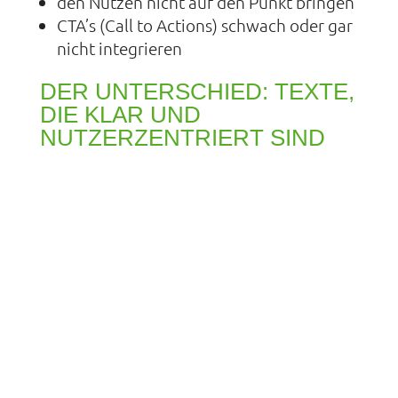
den Nutzen nicht auf den Punkt bringen
CTA’s (Call to Actions) schwach oder gar
nicht integrieren
DER UNTERSCHIED: TEXTE,
DIE KLAR UND
NUTZERZENTRIERT SIND
Wir bei INTERMENUE glauben: Texte
müssen nicht nur gut klingen – sie müssen
wirken. Das bedeutet:
klare Struktur, einfache Sprache
Fokus auf die Zielgruppe
klare Nutzenkommunikation
durchdachte CTA-Führung
Beispiel aus der Praxis: