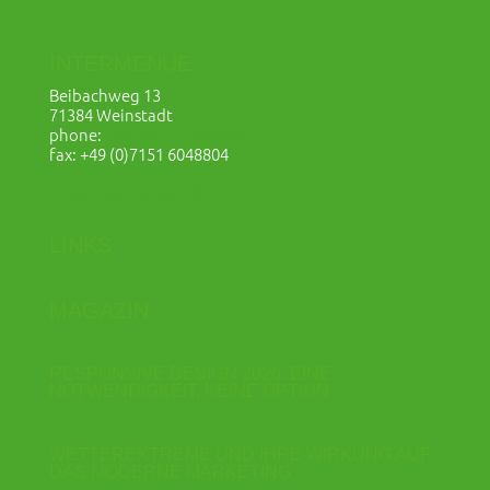
INTERMENUE
Beibachweg 13
71384 Weinstadt
phone:
+49 (0)7151 6048803
fax: +49 (0)7151 6048804
info@intermenue.de
LINKS
MAGAZIN
RESPONSIVE DESIGN 2026: EINE
NOTWENDIGKEIT, KEINE OPTION
WETTEREXTREME UND IHRE WIRKUNG AUF
DAS MODERNE MARKETING