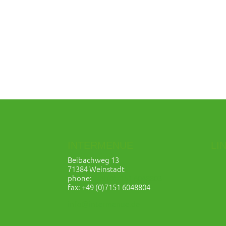
INTERMENUE
LI
Beibachweg 13
71384 Weinstadt
phone:
+49 (0)7151 6048803
fax: +49 (0)7151 6048804
info@intermenue.de