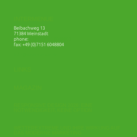
INTERMENUE
Beibachweg 13
71384 Weinstadt
phone:
+49 (0)7151 6048803
fax: +49 (0)7151 6048804
info@intermenue.de
LINKS
MAGAZIN
RESPONSIVE DESIGN 2026: EINE
NOTWENDIGKEIT, KEINE OPTION
WETTEREXTREME UND IHRE WIRKUNG AUF
DAS MODERNE MARKETING