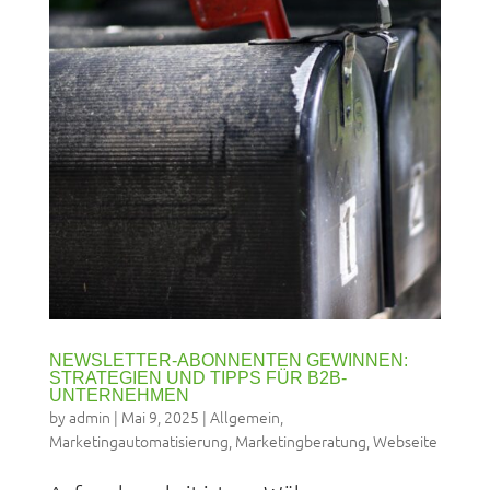
NEWSLETTER-ABONNENTEN GEWINNEN:
STRATEGIEN UND TIPPS FÜR B2B-
UNTERNEHMEN
by
admin
|
Mai 9, 2025
|
Allgemein
,
Marketingautomatisierung
,
Marketingberatung
,
Webseite